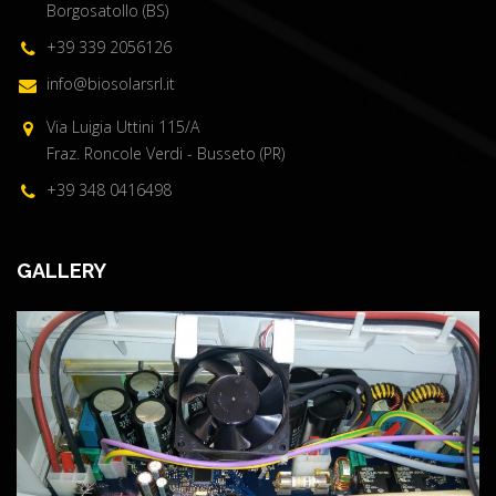
Borgosatollo (BS)
+39 339 2056126
info@biosolarsrl.it
Via Luigia Uttini 115/A
Fraz. Roncole Verdi - Busseto (PR)
+39 348 0416498
GALLERY