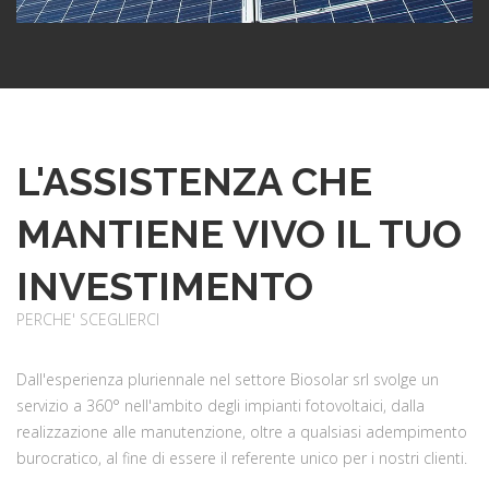
L'ASSISTENZA CHE
MANTIENE VIVO IL TUO
INVESTIMENTO
PERCHE' SCEGLIERCI
Dall'esperienza pluriennale nel settore Biosolar srl svolge un
servizio a 360° nell'ambito degli impianti fotovoltaici, dalla
realizzazione alle manutenzione, oltre a qualsiasi adempimento
burocratico, al fine di essere il referente unico per i nostri clienti.