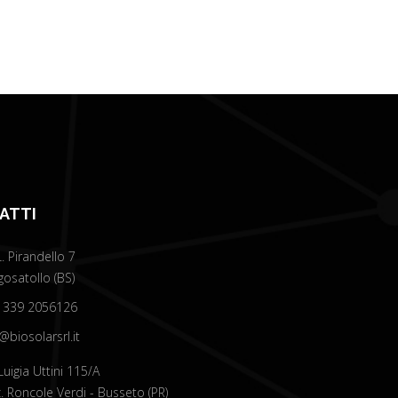
ATTI
L. Pirandello 7
osatollo (BS)
 339 2056126
@biosolarsrl.it
Luigia Uttini 115/A
. Roncole Verdi - Busseto (PR)