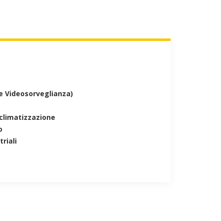
 e Videosorveglianza)
climatizzazione
o
riali