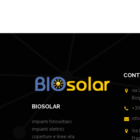
CONT
via 
Borg
BIOSOLAR
+39
info
impianti fotovoltaici
impianti elettrici
Via 
coperture e linee vita
Fraz