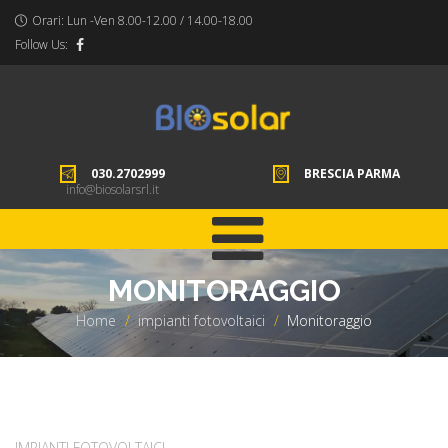
Orari: Lun -Ven 8.00-12.00 / 14.00-18.00
Follow Us:
030.2702999
BRESCIA
PARMA
info@biosolarsrl.it
MONITORAGGIO
Home
>
impianti fotovoltaici
>
Monitoraggio
IMPIANTI FOTOVOLTAICI